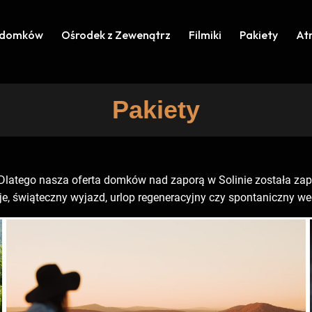
 domków
Ośrodek z Zewenątrz
Filmiki
Pakiety
At
Pakiety
Dlatego nasza oferta domków nad zaporą w Solinie została zap
je, świąteczny wyjazd, urlop regeneracyjny czy spontaniczny w