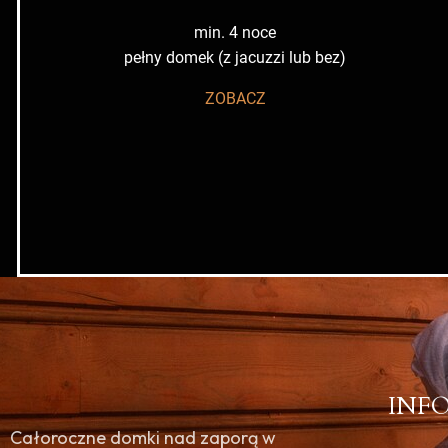
min. 4 noce
pełny domek (z jacuzzi lub bez)
ZOBACZ
INF
Całoroczne domki nad zaporą w