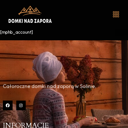
[mphb_account]
Całoroczne domki nad zaporą w Solinie.
INFORMACJE