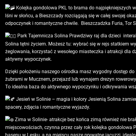
Kolejka gondolowa PKL to brama do najpiękniejszych wid
lśni w słońcu, a Bieszczady rozciągają się w całej swojej ok
odpoczynek i romantyczne chwile. Bieszczadzka Furia, Tor 
Park Tajemnicza Solina Prawdziwy raj dla dzieci intera
Solina tętni życiem. Możesz tu: wybrać się w rejs statkiem 
żeglowania, korzystać z wesołego miasteczka i atrakcji dla d
aktywny wypoczynek.
Dzięki położeniu naszego ośrodka masz wygodny dostęp do zw
żubrami w Mucznem, przejazd lub wynajem drezyn rowerowych
To idealna baza do aktywnego wypoczynku i odkrywania wszy
Jesień w Solinie – magia i kolory Jesienią Solina zamie
spacery, zdjęcia i romantyczne wyjazdy.
Zima w Solinie- atrakcje bez końca zimą również nie brak
miejscowościach, czynna przez cały rok kolejka gondolowa P
basenu w Lesku, a na miejscu nasze prywatne jacuzzi, idealne