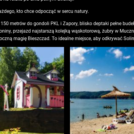
i każdego, kto chce odpocząć w sercu natury.
50 metrów do gondoli PKL i Zapory, blisko deptaki pełne budek
niny, przejazd najstarszą kolejką wąskotorową, żubry w Mucznem
roczną magię Bieszczad. To idealne miejsce, aby odkrywać Solin