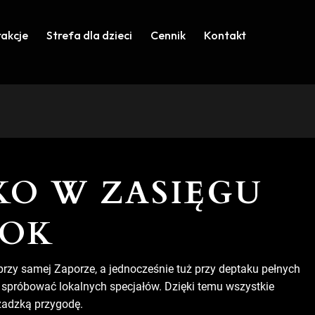
rakcje
Strefa dla dzieci
Cennik
Kontakt
KO W ZASIĘGU
ROK
przy samej Zaporze, a jednocześnie tuż przy deptaku pełnych
spróbować lokalnych specjałów. Dzięki temu wszystkie
czadzką przygodę.