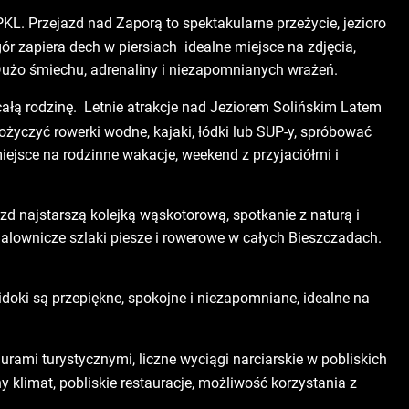
KL. Przejazd nad Zaporą to spektakularne przeżycie, jezioro
ór zapiera dech w piersiach idealne miejsce na zdjęcia,
Dużo śmiechu, adrenaliny i niezapomnianych wrażeń.
 całą rodzinę. Letnie atrakcje nad Jeziorem Solińskim Latem
ożyczyć rowerki wodne, kajaki, łódki lub SUP-y, spróbować
iejsce na rodzinne wakacje, weekend z przyjaciółmi i
d najstarszą kolejką wąskotorową, spotkanie z naturą i
lownicze szlaki piesze i rowerowe w całych Bieszczadach.
idoki są przepiękne, spokojne i niezapomniane, idealne na
urami turystycznymi, liczne wyciągi narciarskie w pobliskich
klimat, pobliskie restauracje, możliwość korzystania z