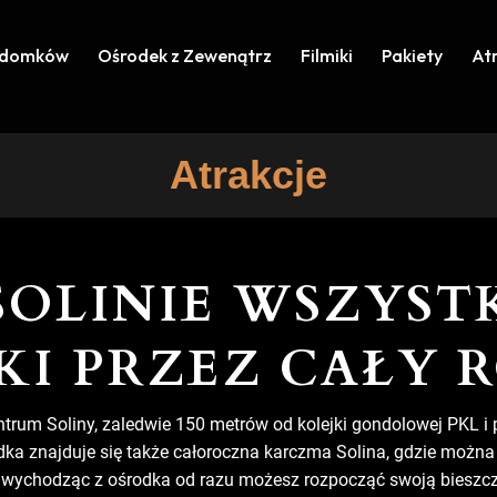
 domków
Ośrodek z Zewenątrz
Filmiki
Pakiety
At
Atrakcje
SOLINIE WSZYST
KI PRZEZ CAŁY 
ntrum Soliny, zaledwie 150 metrów od kolejki gondolowej PKL i 
a znajduje się także całoroczna karczma Solina, gdzie można 
i, wychodząc z ośrodka od razu możesz rozpocząć swoją biesz