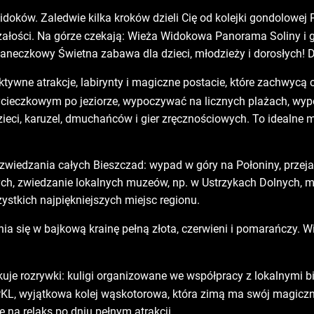
oków. Zaledwie kilka kroków dzieli Cię od kolejki gondolowej P
azałości. Na górze czekają: Wieża Widokowa Panorama Soliny i g
Saneczkowy Świetna zabawa dla dzieci, młodzieży i dorosłych! 
ktywne atrakcje, labirynty i magiczne postacie, które zachwycą
wycieczkowym po jeziorze, wypoczywać na licznych plażach, wyp
zieci, karuzel, dmuchańców i gier zręcznościowych. To idealne m
iedzania całych Bieszczad: wypad w góry na Połoniny, przejaz
, zwiedzanie lokalnych muzeów, np. w Ustrzykach Dolnych, ma
stkich najpiękniejszych miejsc regionu.
nia się w bajkową krainę pełną złota, czerwieni i pomarańczy. W
uje rozrywki: kuligi organizowane we współpracy z lokalnymi bi
KL, wyjątkowa kolej wąskotorowa, która zimą ma swój magiczny 
 na relaks po dniu pełnym atrakcji.